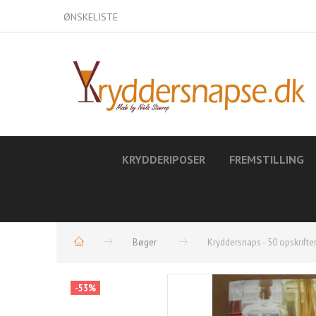
ØNSKELISTE
KRYDDERIPOSER
FREMSTILLING
Bøger
Kryddersnaps - 50 opskrifte
-53%