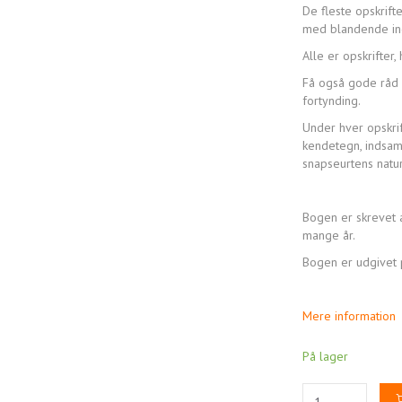
De fleste opskrift
med blandende in
Alle er opskrifter
Få også gode råd o
fortynding.
Under hver opskrif
kendetegn, indsam
snapseurtens natu
Bogen er skrevet a
mange år.
Bogen er udgivet p
Mere information
På lager