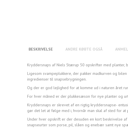
BESKRIVELSE
ANDRE KØBTE OGSÅ
ANMEL
Kryddersnaps af Niels Stærup 50 opskrifter med planter,
Ligesom svampeplukkere, der pakker madkurven og bilen f
ingredienser til snapsebrygningen.
Og der er god lejlighed for at komme ud i naturen året run
For hver måned er der plukkesæson for nye planter og urt
Kryddersnaps er skrevet af en rigtig kryddersnapse- entusi
gør det let at følge med i, hvornår man skal af sted for at p
Under hver opskrift er der desuden en kort beskrivelse af
snapseurter som porse, pil, slåen og enebær samt nye sp