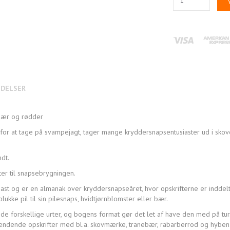
DELSER
 bær og rødder
or at tage på svampejagt, tager mange kryddersnapsentusiaster ud i skov
dt.
er til snapsebrygningen.
ast og er en almanak over kryddersnapseåret, hvor opskrifterne er inddelt e
lukke pil til sin pilesnaps, hvidtjørnblomster eller bær.
 de forskellige urter, og bogens format gør det let af have den med på tu
ændende opskrifter med bl.a. skovmærke, tranebær, rabarberrod og hyben