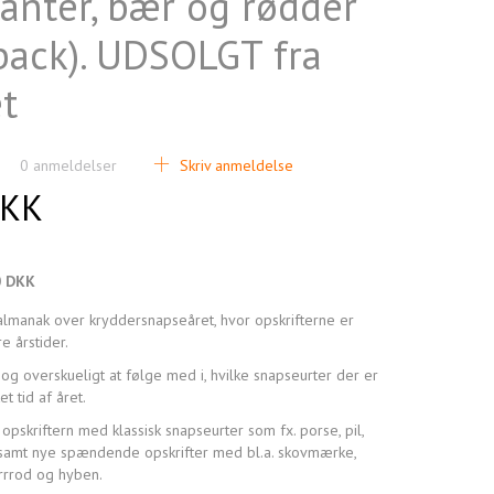
anter, bær og rødder
back). UDSOLGT fra
t
0
anmeldelser
Skriv anmeldelse
DKK
0 DKK
lmanak over kryddersnapseåret, hvor opskrifterne er
re årstider.
g overskueligt at følge med i, hvilke snapseurter der er
t tid af året.
pskriftern med klassisk snapseurter som fx. porse, pil,
samt nye spændende opskrifter med bl.a. skovmærke,
rrrod og hyben.