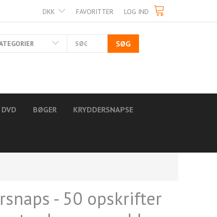
DKK
FAVORITTER
LOG IND
SØG
ATEGORIER
DVD
BØGER
KRYDDERSNAPSE
rsnaps - 50 opskrifter