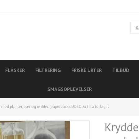
K
FLASKER
FILTRERING
FRISKE URTER
TILBUD
SMAGSOPLEVELSER
r med planter, bær og rødder (paperback). UDSOLGT fra forlaget
Krydde