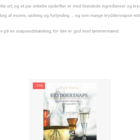
lte urt, og et par enkelte opskrifter er med blandede ingredienser og kry
lling af essens, sødning og fortynding … og som mange kryddersnapse-entus
s oven på en snapseudskænking, for den er god mod tømmermænd.
-33%