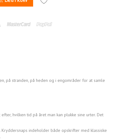
LÆG I KURV
en, på stranden, på heden og i engområder for at samle
fter, hvilken tid på året man kan plukke sine urter. Det
r. Kryddersnaps indeholder både opskrifter med klassiske
.