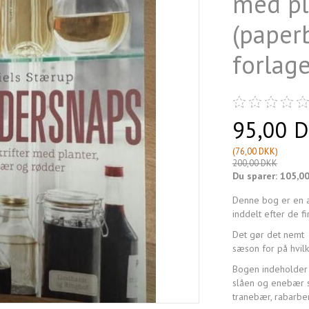
med pl
(paper
forlage
95,00 
(
76,00 DKK
)
200,00 DKK
Du sparer:
105,0
Denne bog er en a
inddelt efter de fi
Det gør det nemt o
sæson for på hvilke
Bogen indeholder o
slåen og enebær 
tranebær, rabarbe