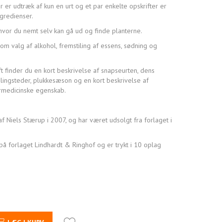
er er udtræk af kun en urt og et par enkelte opskrifter er
gredienser.
, hvor du nemt selv kan gå ud og finde planterne.
m valg af alkohol, fremstiling af essens, sødning og
t finder du en kort beskrivelse af snapseurten, dens
lingsteder, plukkesæson og en kort beskrivelse af
rmedicinske egenskab.
f Niels Stærup i 2007, og har været udsolgt fra forlaget i
å forlaget Lindhardt & Ringhof og er trykt i 10 oplag