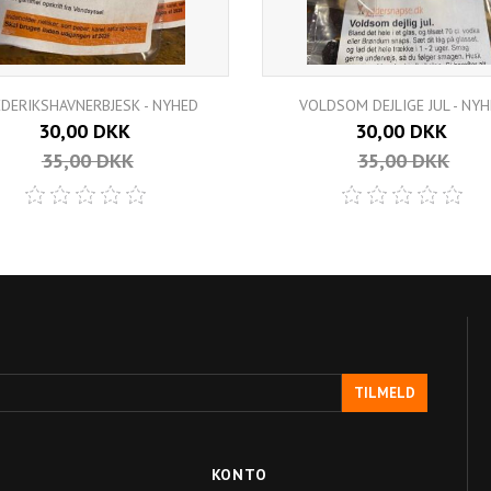
EDERIKSHAVNERBJESK - NYHED
VOLDSOM DEJLIGE JUL - NY
30,00 DKK
30,00 DKK
35,00 DKK
35,00 DKK
TILMELD
KONTO