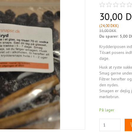
30,00 
(
24,00 DKK
)
35,00 DKK
Du sparer:
5,00 
Krydderiposen inde
Tilsæt posens indho
dage.
Husk at ryste sukk
Smag gerne under
Filtrer herefter o
den nydes.
Smagen er dejlig 
mørkebrun.
På lager