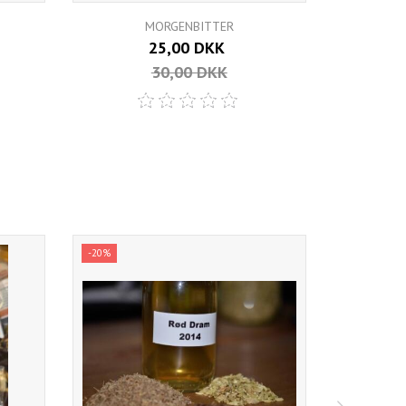
MORGENBITTER
MERR
25,00 DKK
30,00 DKK
-20%
-14%