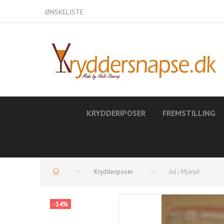
ØNSKELISTE
KRYDDERIPOSER
FREMSTILLING
Krydderiposer
Jul i Mjäryd
-14%