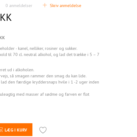
0
anmeldelser
Skriv anmeldelse
DKK
DKK
holder - kanel, nelliker, rosiner og sukker.
ld til 70 cl. neutral alkohol, og lad det trække i 5 – 7
eret ud i alkoholen.
vejs, så smagen rammer den smag du kan lide.
g lad den færdige kryddersnaps hvile i 1 -2 uger inden
juleagtig med masser af sødme og farven er flot
LÆG I KURV