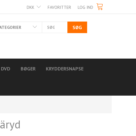
DKK
FAVORITTER
LOG IND
SØG
ATEGORIER
DVD
BØGER
KRYDDERSNAPSE
järyd