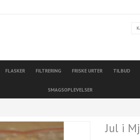
K
FLASKER
FILTRERING
FRISKE URTER
TILBUD
SMAGSOPLEVELSER
Jul i M