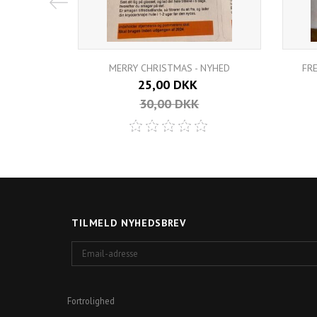
MERRY CHRISTMAS - NYHED
FR
25,00 DKK
30,00 DKK
TILMELD NYHEDSBREV
Email-
adresse
Fortrolighed