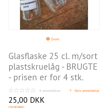
Zoom
Glasflaske 25 cl. m/sort
plastskruelåg - BRUGTE
- prisen er for 4 stk.
0
anmeldelser
Skriv anmeldelse
25,00 DKK
(
20,00 DKK
)