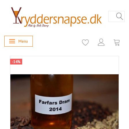
Menu
Skifte navigation
-14%