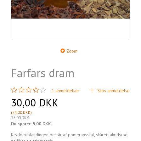
Zoom
Farfars dram
1
anmeldelser
Skriv anmeldelse
30,00 DKK
(
24,00 DKK
)
35,00 DKK
Du sparer:
5,00 DKK
Krydderiblandingen består af pomeransskal, skåret lakridsrod,
nelliker og stjerneanis.