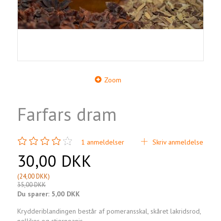
Zoom
Farfars dram
1
anmeldelser
Skriv anmeldelse
30,00 DKK
(
24,00 DKK
)
35,00 DKK
Du sparer:
5,00 DKK
Krydderiblandingen består af pomeransskal, skåret lakridsrod,
nelliker og stjerneanis.