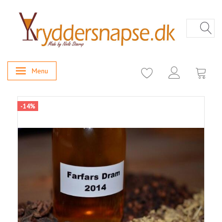
Menu
Skifte navigation
-14%