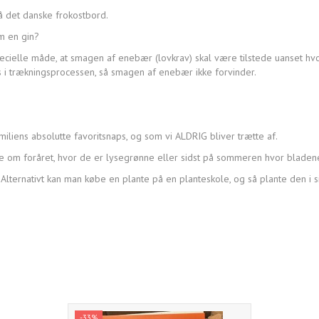
å det danske frokostbord.
m en gin?
specielle måde, at smagen af enebær (lovkrav) skal være tilstede uanset h
s i trækningsprocessen, så smagen af enebær ikke forvinder.
iliens absolutte favoritsnaps, og som vi ALDRIG bliver trætte af.
e om foråret, hvor de er lysegrønne eller sidst på sommeren hvor blad
 Alternativt kan man købe en plante på en planteskole, og så plante den i 
-33%