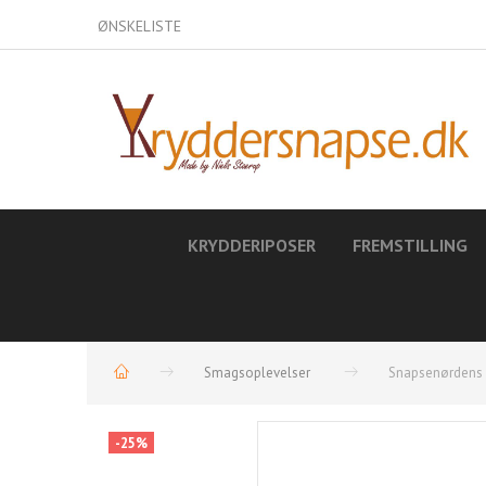
ØNSKELISTE
KRYDDERIPOSER
FREMSTILLING
Smagsoplevelser
Snapsenørdens 
-25%