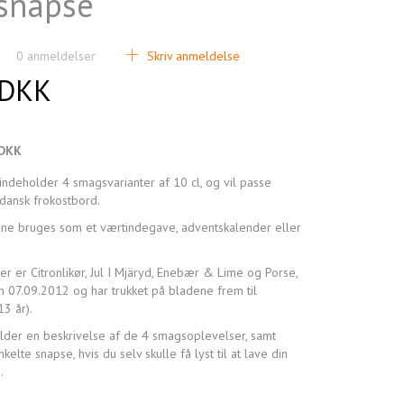
tsnapse
0
anmeldelser
Skriv anmeldelse
 DKK
 DKK
ndeholder 4 smagsvarianter af 10 cl, og vil passe
 dansk frokostbord.
kunne bruges som et værtindegave, adventskalender eller
r er Citronlikør, Jul I Mjäryd, Enebær & Lime og Porse,
n 07.09.2012 og har trukket på bladene frem til
3 år).
lder en beskrivelse af de 4 smagsoplevelser, samt
kelte snapse, hvis du selv skulle få lyst til at lave din
s.