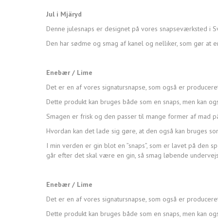
Jul i Mjäryd
Denne julesnaps er designet på vores snapseværksted i Sv
Den har sødme og smag af kanel og nelliker, som gør at en
Enebær / Lime
Det er en af vores signatursnapse, som også er produceret
Dette produkt kan bruges både som en snaps, men kan og
Smagen er frisk og den passer til mange former af mad p
Hvordan kan det lade sig gøre, at den også kan bruges so
I min verden er gin blot en ”snaps”, som er lavet på den 
går efter det skal være en gin, så smag løbende undervej
Enebær / Lime
Det er en af vores signatursnapse, som også er produceret
Dette produkt kan bruges både som en snaps, men kan og