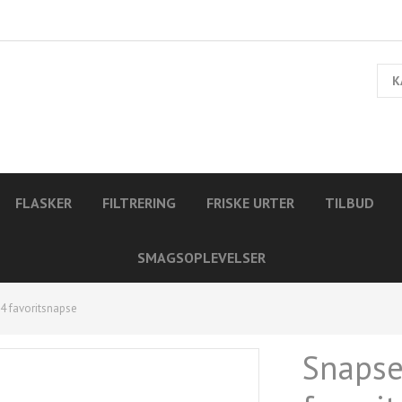
K
FLASKER
FILTRERING
FRISKE URTER
TILBUD
SMAGSOPLEVELSER
4 favoritsnapse
Snapse