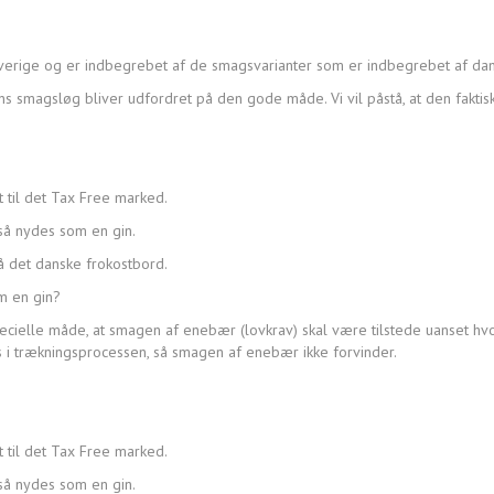
erige og er indbegrebet af de smagsvarianter som er indbegrebet af dans
s smagsløg bliver udfordret på den gode måde. Vi vil påstå, at den faktis
 til det Tax Free marked.
så nydes som en gin.
å det danske frokostbord.
m en gin?
specielle måde, at smagen af enebær (lovkrav) skal være tilstede uanset h
s i trækningsprocessen, så smagen af enebær ikke forvinder.
 til det Tax Free marked.
så nydes som en gin.