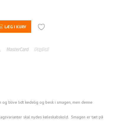
LÆG I KURV
en og blive lidt kedelig og besk i smagen, men denne
magsvarianter skal nydes køleskabskold. Smagen er tæt på