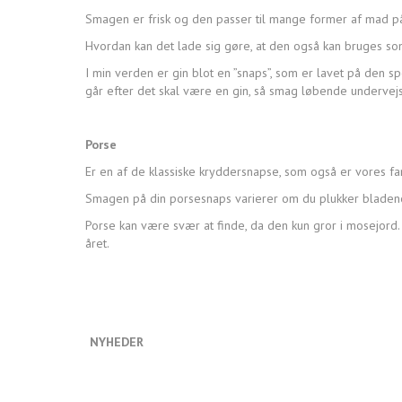
Smagen er frisk og den passer til mange former af mad p
Hvordan kan det lade sig gøre, at den også kan bruges so
I min verden er gin blot en ”snaps”, som er lavet på den 
går efter det skal være en gin, så smag løbende undervej
Porse
Er en af de klassiske kryddersnapse, som også er vores fam
Smagen på din porsesnaps varierer om du plukker bladen
Porse kan være svær at finde, da den kun gror i mosejord.
året.
NYHEDER