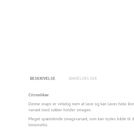
BESKRIVELSE
ANMELDELSER
Citronlikør
Denne snaps er virkelig nem at lave og kan laves hele året
variant med sukker holder smagen.
Meget spændende smagsvariant, som kan nydes både til de
limoncello.