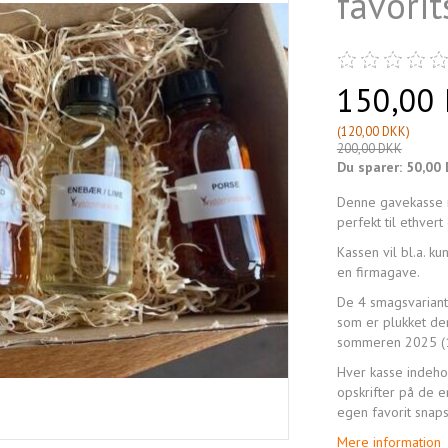
favori
150,00
(
120,00 DKK
)
200,00 DKK
Du sparer:
50,00
Denne gavekasse i
perfekt til ethvert
Kassen vil bl.a. 
en firmagave.
De 4 smagsvariante
som er plukket de
sommeren 2025 (1
Hver kasse indeho
opskrifter på de en
egen favorit snap
Mere information