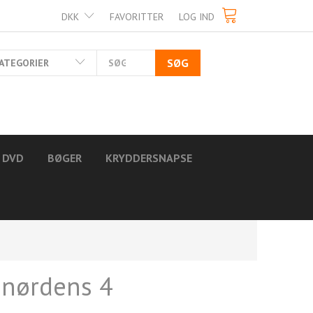
DKK
FAVORITTER
LOG IND
SØG
ATEGORIER
DVD
BØGER
KRYDDERSNAPSE
nørdens 4